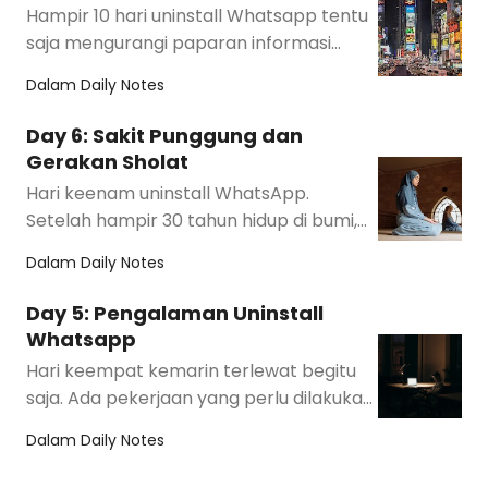
Hampir 10 hari uninstall Whatsapp tentu
saja mengurangi paparan informasi
banyak sekali. Apalagi, ada banyak
Dalam
Daily Notes
pekerjaan yan…
Day 6: Sakit Punggung dan
Gerakan Sholat
Hari keenam uninstall WhatsApp.
Setelah hampir 30 tahun hidup di bumi,
akhirnya aku mulai paham manfaat
Dalam
Daily Notes
gerakan sholat dan…
Day 5: Pengalaman Uninstall
Whatsapp
Hari keempat kemarin terlewat begitu
saja. Ada pekerjaan yang perlu dilakukan
sampai tidak ingat untuk membuat
Dalam
Daily Notes
update. Pen…