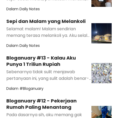
semuanya semakin bising. Orang-orang
Dalam
Daily Notes
jadi …
Sepi dan Malam yang Melankoli
Selamat malam! Malam sendirian
memang terasa melankoli ya. Aku selalu
kesulitan tidur saat harus melewatkan
Dalam
Daily Notes
malam sendiri.…
Bloganuary #13 - Kalau Aku
Punya 1 Triliun Rupiah
Sebenarnya tidak sulit menjawab
pertanyaan ini, yang sulit adalah benar-
benar memiliki uang sebanyak itu. Haha
Dalam
#Bloganuary
Tapi baikl…
Bloganuary #12 - Pekerjaan
Rumah Paling Menantang
Pada dasarnya sih, aku memang gak