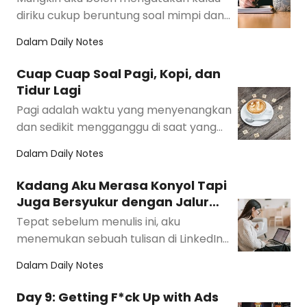
diriku cukup beruntung soal mimpi dan
cita-cita. Semesta seakan
Dalam
Daily Notes
mengarahkanku selalu p…
Cuap Cuap Soal Pagi, Kopi, dan
Tidur Lagi
Pagi adalah waktu yang menyenangkan
dan sedikit mengganggu di saat yang
sama. Aku suka pagi. Suasananya yang
Dalam
Daily Notes
tenang dan me…
Kadang Aku Merasa Konyol Tapi
Juga Bersyukur dengan Jalur
Karir yang Kupilih
Tepat sebelum menulis ini, aku
menemukan sebuah tulisan di LinkedIn
yang kurang lebih intinya begini:
Dalam
Daily Notes
Bagaimana kalau kita…
Day 9: Getting F*ck Up with Ads