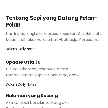
Tentang Sepi yang Datang Pelan-
Pelan
Hari ini, lagi-lagi aku merasa kesepian. Setelah satu
bulan lebih aku merasa baik-baik saja. Perasaan
sepi itu datang beg…
Dalam
Daily Notes
Update Usia 30
Di usia sekarang, rasanya update
teman-teman seputar olahraga, anak-
anak, dan umroh. Menurutku, ini menarik.
Dalam
Daily Notes
Kita tidak l…
Halaman yang Kosong
Aku kembali berpikir tentang aku.