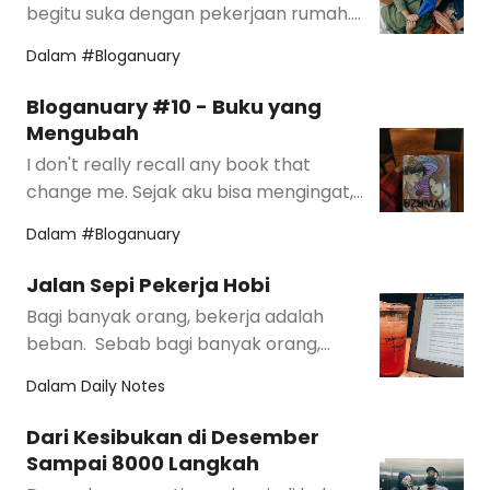
begitu suka dengan pekerjaan rumah.
Tapi kalau harus memilih satu,
Dalam
#Bloganuary
sepertinya yang berka…
Bloganuary #10 - Buku yang
Mengubah
I don't really recall any book that
change me. Sejak aku bisa mengingat,
rasanya aku sudah bersahabat dengan
Dalam
#Bloganuary
bacaan.…
Jalan Sepi Pekerja Hobi
Bagi banyak orang, bekerja adalah
beban. Sebab bagi banyak orang,
bekerja adalah kewajiban. Adalah wujud
Dalam
Daily Notes
tan…
Dari Kesibukan di Desember
Sampai 8000 Langkah