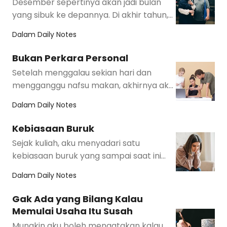
Desember sepertinya akan jadi bulan
yang sibuk ke depannya. Di akhir tahun,
perusahaan biasanya jadi lebih sibuk.
Dalam
Daily Notes
Secara t…
Bukan Perkara Personal
Setelah menggalau sekian hari dan
mengganggu nafsu makan, akhirnya aku
memutuskan untuk berbagi cerita
Dalam
Daily Notes
tentang kebiasaan b…
Kebiasaan Buruk
Sejak kuliah, aku menyadari satu
kebiasaan buruk yang sampai saat ini
masih sulit kuhadapi: cemas ketika
Dalam
Daily Notes
pekerjaanku tidak…
Gak Ada yang Bilang Kalau
Memulai Usaha Itu Susah
Mungkin aku boleh mengatakan kalau