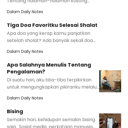
Tentang halaman-halaman kosong
yang tak lagi kutulisi kata-kata dalam
Dalam
Daily Notes
beberapa jeda. Te…
Tiga Doa Favoritku Selesai Shalat
Apa doa yang kerap kamu panjatkan
setelah sholat? Ada banyak sekali doa
dalam agama yang bisa kita panjatkan
Dalam
Daily Notes
setelah shol…
Apa Salahnya Menulis Tentang
Pengalaman?
Di suatu hari, aku tiba-tiba terpikirkan
untuk mengungkapkan pikiranku melalui
sebuah tulisan. Pengalaman sederhana
Dalam
Daily Notes
saja …
Bising
Semakin hari, kehidupan semakin bising
saja. Sosial media, perkataan manusia,