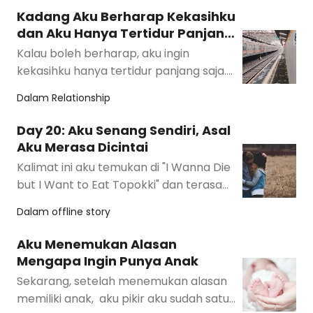
Kadang Aku Berharap Kekasihku
dan Aku Hanya Tertidur Panjang
Saja
Kalau boleh berharap, aku ingin
kekasihku hanya tertidur panjang saja.
Bukan meninggal untuk selamanya. Tapi
Dalam
Relationship
kan tidak mun…
Day 20: Aku Senang Sendiri, Asal
Aku Merasa Dicintai
Kalimat ini aku temukan di "I Wanna Die
but I Want to Eat Topokki" dan terasa
relate sekali. Keinginan untuk un…
Dalam
offline story
Aku Menemukan Alasan
Mengapa Ingin Punya Anak
Sekarang, setelah menemukan alasan
memiliki anak, aku pikir aku sudah satu