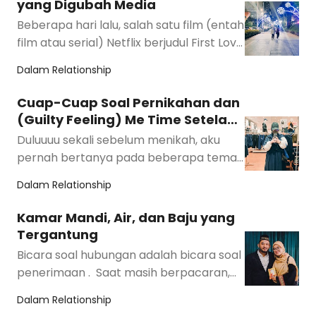
yang Digubah Media
Beberapa hari lalu, salah satu film (entah
film atau serial) Netflix berjudul First Love
menjadi tren. Katanya bagus. Di r…
Dalam
Relationship
Cuap-Cuap Soal Pernikahan dan
(Guilty Feeling) Me Time Setelah
Menikah
Duluuuu sekali sebelum menikah, aku
pernah bertanya pada beberapa teman
yang sudah menikah, "Kalo udah nikah,
Dalam
Relationship
me-tim…
Kamar Mandi, Air, dan Baju yang
Tergantung
Bicara soal hubungan adalah bicara soal
penerimaan . Saat masih berpacaran,
setiap orang terbiasa menunjukk…
Dalam
Relationship