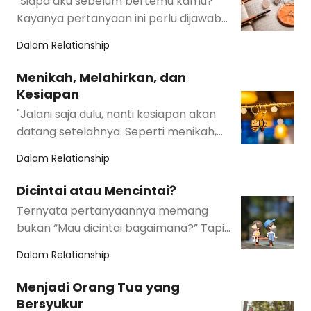
"Siapa aku sebelum bertemu kamu?”
Kayanya pertanyaan ini perlu dijawab
dulu sendiri. Sebelum berangkat ke
Dalam
Relationship
pertanyaan …
Menikah, Melahirkan, dan
Kesiapan
"Jalani saja dulu, nanti kesiapan akan
datang setelahnya. Seperti menikah,
kalau menunggu siap, mau sampai
Dalam
Relationship
kapan?&qu…
Dicintai atau Mencintai?
Ternyata pertanyaannya memang
bukan “Mau dicintai bagaimana?” Tapi
“Bagaimana kamu mencintai diri sendiri?”
Dalam
Relationship
Menjawab yang …
Menjadi Orang Tua yang
Bersyukur