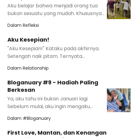
Aku belajar bahwa menjadi orang tua
bukan sesuatu yang mudah. Khususnya
menjadi orang tua dengan impian besar
Dalam
Refleksi
dan anak ya…
Aku Kesepian!
"Aku Kesepian!" Kataku pada akhirnya.
Setengah naik pitam. Ternyata
mengakui kesepian adalah hal yang sulit
Dalam
Relationship
bua…
Bloganuary #9 - Hadiah Paling
Berkesan
Ya, aku tahu ini bukan Januari lagi.
Sebelum mulai, aku ingin mengaku
sedikit. Januari kemarin, aku sengaja
Dalam
#Bloganuary
berhenti menu…
First Love, Mantan, dan Kenangan