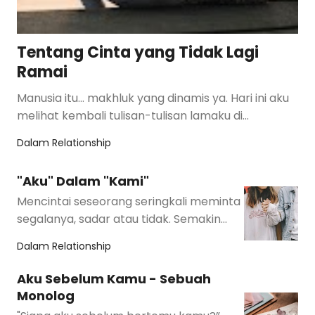
Tentang Cinta yang Tidak Lagi
Ramai
Manusia itu… makhluk yang dinamis ya. Hari ini aku
melihat kembali tulisan-tulisan lamaku di
wordpress. Beberapa tulisan …
Dalam
Relationship
"Aku" Dalam "Kami"
Mencintai seseorang seringkali meminta
segalanya, sadar atau tidak. Semakin
dalam perasaan cinta tersebut, semakin
Dalam
Relationship
hilang…
Aku Sebelum Kamu - Sebuah
Monolog