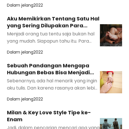
langkah lebih siap untuk memiliki anak.
Dalam
jelang2022
Bebe…
Aku Memikirkan Tentang Satu Hal
yang Sering Dilupakan Para
Orang Tua Ideal
Menjadi orang tua tentu saja bukan hal
yang mudah. Siapapun tahu itu. Para
orang tua tahu, pasangan yang tidak
Dalam
jelang2022
memiliki an…
Sebuah Pandangan Mengapa
Hubungan Bebas Bisa Menjadi
Solusi
Sebenarnya, ada hal menarik yang ingin
aku tulis. Dan karena rasanya akan lebih
menarik kalau aku mencari referensi
Dalam
jelang2022
bacaa…
Milan & Key Love Style Tipe ke-
Enam
Jadi, dalam pencarian mencari apa yang