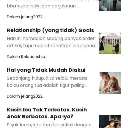
bisa kuperbaiki dan perjalanan
menemukan inner child, aku bertemu
Dalam
jelang2022
dengan konsep Lov…
Relationship (yang tidak) Goals
Hari ini hamdalah sedang banyak order
artikel, tapi mari istirahatkan diri sejenak
dengan nulis blog. Tadi liat berita so…
Dalam
Relationship
Hal yang Tidak Mudah Diakui
Sepanjang hidup, kita selalu merasa
kalau orang tua adalah figur paling
sempurna dalam kehidupan. Ayah yang
Dalam
jelang2022
cinta pertama…
Kasih Ibu Tak Terbatas, Kasih
Anak Berbatas. Apa Iya?
Sejak lama, kita familiar sekali dengan